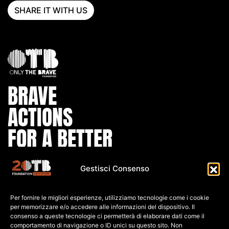
SHARE IT WITH US
BRAVE
ACTIONS
FOR A BETTER
WORLD
Gestisci Consenso
IBAN:
Per fornire le migliori esperienze, utilizziamo tecnologie come i cookie
IT80 L0
30 6909
6061 0000
0139 761
per memorizzare e/o accedere alle informazioni del dispositivo. Il
consenso a queste tecnologie ci permetterà di elaborare dati come il
comportamento di navigazione o ID unici su questo sito. Non
C.F: 91026690247