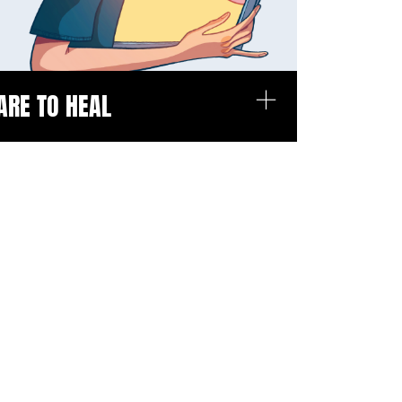
+
ARE TO HEAL
OSPEDALI