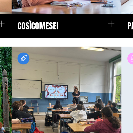
+
+
COSÌCOMESEI
P