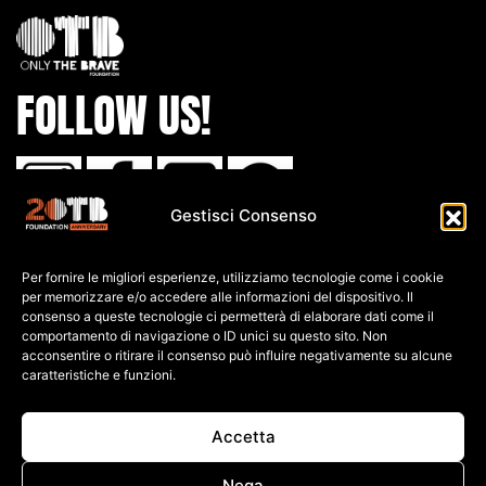
FOLLOW US!
Gestisci Consenso
IBAN:
Per fornire le migliori esperienze, utilizziamo tecnologie come i cookie
IT80 L0
30 6909
6061 0000
0139 761
per memorizzare e/o accedere alle informazioni del dispositivo. Il
consenso a queste tecnologie ci permetterà di elaborare dati come il
C.F: 91026690247
comportamento di navigazione o ID unici su questo sito. Non
acconsentire o ritirare il consenso può influire negativamente su alcune
caratteristiche e funzioni.
P.IVA: 04552060248
PRIVACY POLICY
Accetta
COOKIE POLICY
TERMINI E CONDIZIONI
Nega