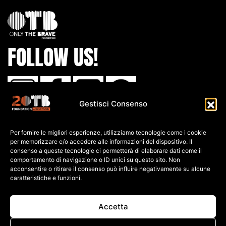
FOLLOW US!
Gestisci Consenso
IBAN:
Per fornire le migliori esperienze, utilizziamo tecnologie come i cookie
IT80 L0
30 6909
6061 0000
0139 761
per memorizzare e/o accedere alle informazioni del dispositivo. Il
consenso a queste tecnologie ci permetterà di elaborare dati come il
comportamento di navigazione o ID unici su questo sito. Non
C.F: 91026690247
acconsentire o ritirare il consenso può influire negativamente su alcune
caratteristiche e funzioni.
P.IVA: 04552060248
PRIVACY POLICY
Accetta
COOKIE POLICY
TERMINI E CONDIZIONI