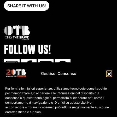
SHARE IT WITH US!
FOLLOW US!
Gestisci Consenso
IBAN:
Per fornire le migliori esperienze, utilizziamo tecnologie come i cookie
IT80 L0
30 6909
6061 0000
0139 761
per memorizzare e/o accedere alle informazioni del dispositivo. Il
consenso a queste tecnologie ci permetterà di elaborare dati come il
C.F: 91026690247
comportamento di navigazione o ID unici su questo sito. Non
acconsentire o ritirare il consenso può influire negativamente su alcune
caratteristiche e funzioni.
P.IVA: 04552060248