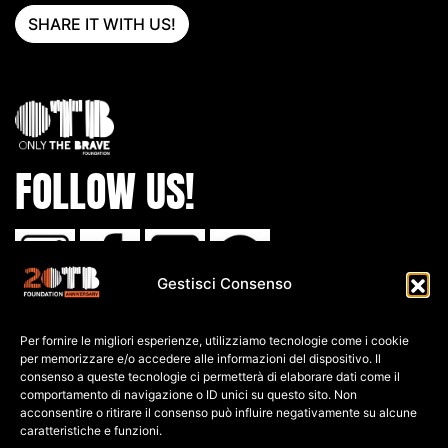
SHARE IT WITH US!
FOLLOW US!
Gestisci Consenso
IBAN:
Per fornire le migliori esperienze, utilizziamo tecnologie come i cookie
IT80 L0
30 6909
6061 0000
0139 761
per memorizzare e/o accedere alle informazioni del dispositivo. Il
consenso a queste tecnologie ci permetterà di elaborare dati come il
C.F: 91026690247
comportamento di navigazione o ID unici su questo sito. Non
acconsentire o ritirare il consenso può influire negativamente su alcune
caratteristiche e funzioni.
P.IVA: 04552060248