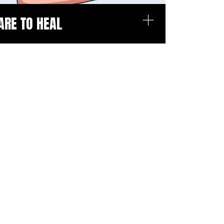
+
ARE TO HEAL
OSPEDALI