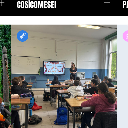
+
+
COSÌCOMESEI
P