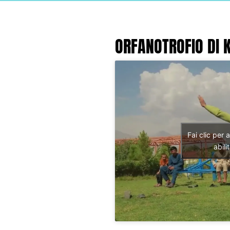
ORFANOTROFIO DI 
Fai clic per 
abil