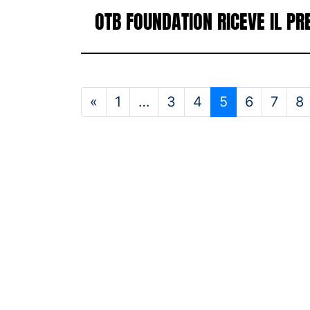
OTB FOUNDATION RICEVE IL P
«
1
…
3
4
5
6
7
8