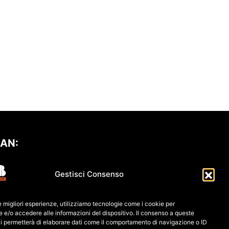
BAN:
80 L0
30 6909
6061 0000
0139 761
Gestisci Consenso
F: 91026690247
le migliori esperienze, utilizziamo tecnologie come i cookie per
IVA: 04552060248
e/o accedere alle informazioni del dispositivo. Il consenso a queste
i permetterà di elaborare dati come il comportamento di navigazione o ID
IVACY POLICY