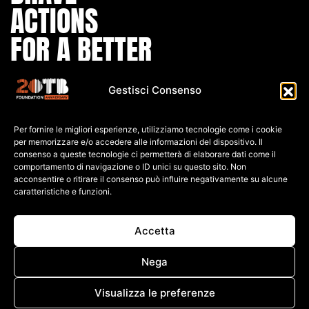
ACTIONS
FOR A BETTER
WORLD
Gestisci Consenso
IBAN:
Per fornire le migliori esperienze, utilizziamo tecnologie come i cookie
IT80 L0
30 6909
6061 0000
0139 761
per memorizzare e/o accedere alle informazioni del dispositivo. Il
consenso a queste tecnologie ci permetterà di elaborare dati come il
C.F: 91026690247
comportamento di navigazione o ID unici su questo sito. Non
acconsentire o ritirare il consenso può influire negativamente su alcune
caratteristiche e funzioni.
P.IVA: 04552060248
PRIVACY POLICY
Accetta
COOKIE POLICY
TERMINI E CONDIZIONI
Nega
CREDITS
WHISTLEBLOWING
Visualizza le preferenze