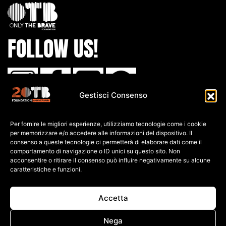
FOLLOW US!
Gestisci Consenso
IBAN:
Per fornire le migliori esperienze, utilizziamo tecnologie come i cookie
IT80 L0
30 6909
6061 0000
0139 761
per memorizzare e/o accedere alle informazioni del dispositivo. Il
consenso a queste tecnologie ci permetterà di elaborare dati come il
C.F: 91026690247
comportamento di navigazione o ID unici su questo sito. Non
acconsentire o ritirare il consenso può influire negativamente su alcune
caratteristiche e funzioni.
P.IVA: 04552060248
PRIVACY POLICY
Accetta
COOKIE POLICY
TERMINI E CONDIZIONI
Nega