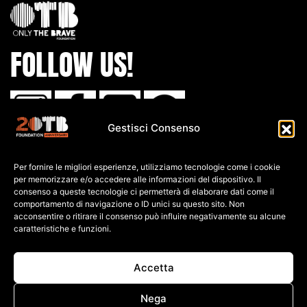
FOLLOW US!
Gestisci Consenso
IBAN:
Per fornire le migliori esperienze, utilizziamo tecnologie come i cookie
IT80 L0
30 6909
6061 0000
0139 761
per memorizzare e/o accedere alle informazioni del dispositivo. Il
consenso a queste tecnologie ci permetterà di elaborare dati come il
C.F: 91026690247
comportamento di navigazione o ID unici su questo sito. Non
acconsentire o ritirare il consenso può influire negativamente su alcune
caratteristiche e funzioni.
P.IVA: 04552060248
PRIVACY POLICY
Accetta
COOKIE POLICY
TERMINI E CONDIZIONI
Nega